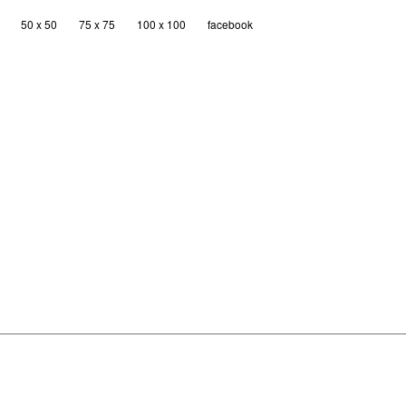
50 x 50
75 x 75
100 x 100
facebook